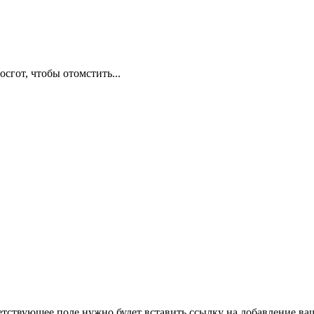
сгот, чтобы отомстить...
етствующее поле нужно будет вставить ссылку на добавление ваше