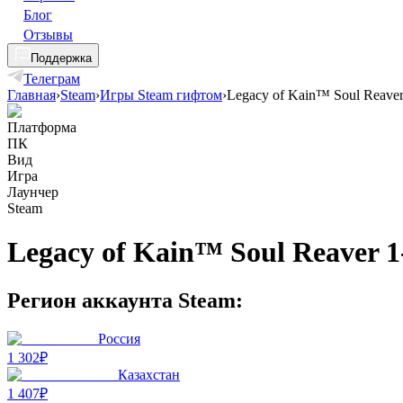
Блог
Отзывы
Поддержка
Телеграм
Главная
›
Steam
›
Игры Steam гифтом
›
Legacy of Kain™ Soul Reaver
Платформа
ПК
Вид
Игра
Лаунчер
Steam
Legacy of Kain™ Soul Reaver 1
Регион аккаунта Steam:
Россия
1 302₽
Казахстан
1 407₽