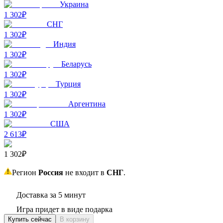
Украина
1 302₽
СНГ
1 302₽
Индия
1 302₽
Беларусь
1 302₽
Турция
1 302₽
Аргентина
1 302₽
США
2 613₽
1 302₽
Регион
Россия
не входит в
СНГ
.
Доставка за 5 минут
Игра придет в виде подарка
Купить сейчас
В корзину