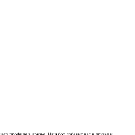
го профиля в друзья. Наш бот добавит вас в друзья и