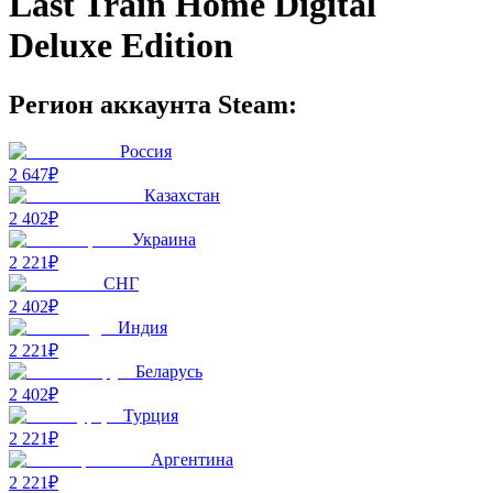
Last Train Home Digital
Deluxe Edition
Регион аккаунта Steam:
Россия
2 647₽
Казахстан
2 402₽
Украина
2 221₽
СНГ
2 402₽
Индия
2 221₽
Беларусь
2 402₽
Турция
2 221₽
Аргентина
2 221₽