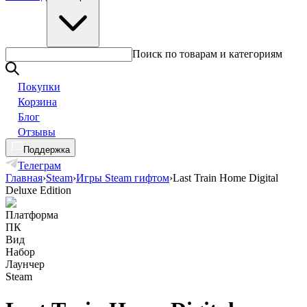
Поиск по товарам и категориям
Покупки
Корзина
Блог
Отзывы
Поддержка
Телеграм
Главная
›
Steam
›
Игры Steam гифтом
›
Last Train Home Digital
Deluxe Edition
Платформа
ПК
Вид
Набор
Лаунчер
Steam