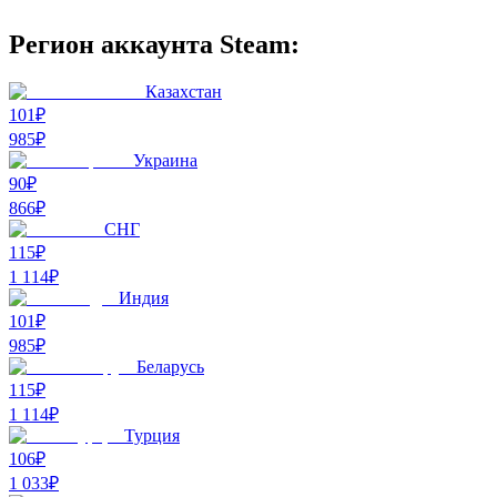
Регион аккаунта Steam:
Казахстан
101₽
985
₽
Украина
90₽
866
₽
СНГ
115₽
1 114
₽
Индия
101₽
985
₽
Беларусь
115₽
1 114
₽
Турция
106₽
1 033
₽