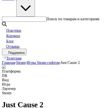
Поиск по товарам и категориям
Покупки
Корзина
Блог
Отзывы
Поддержка
Телеграм
Главная
›
Steam
›
Игры Steam гифтом
›
Just Cause 2
Платформа
ПК
Вид
Игра
Лаунчер
Steam
Just Cause 2