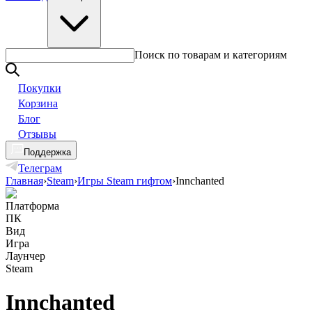
Поиск по товарам и категориям
Покупки
Корзина
Блог
Отзывы
Поддержка
Телеграм
Главная
›
Steam
›
Игры Steam гифтом
›
Innchanted
Платформа
ПК
Вид
Игра
Лаунчер
Steam
Innchanted