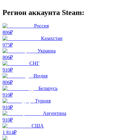
Регион аккаунта Steam:
Россия
806₽
Казахстан
975₽
Украина
806₽
СНГ
910₽
Индия
806₽
Беларусь
910₽
Турция
910₽
Аргентина
910₽
США
1 814₽