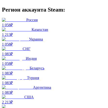
Регион аккаунта Steam:
Россия
1 058₽
Казахстан
1 213₽
Украина
1 058₽
СНГ
1 083₽
Индия
1 058₽
Беларусь
1 083₽
Турция
1 083₽
Аргентина
1 083₽
США
2 213₽