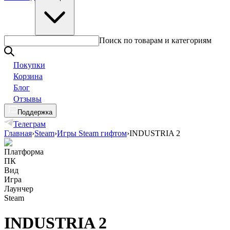
Поиск по товарам и категориям
Покупки
Корзина
Блог
Отзывы
Поддержка
Телеграм
Главная
›
Steam
›
Игры Steam гифтом
›
INDUSTRIA 2
Платформа
ПК
Вид
Игра
Лаунчер
Steam
INDUSTRIA 2