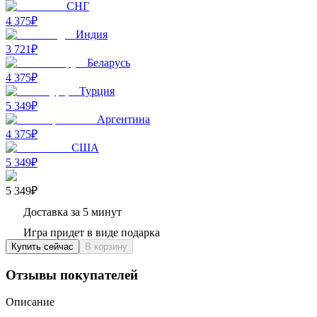
СНГ
4 375₽
Индия
3 721₽
Беларусь
4 375₽
Турция
5 349₽
Аргентина
4 375₽
США
5 349₽
5 349₽
Доставка за 5 минут
Игра придет в виде подарка
Купить сейчас
В корзину
Отзывы покупателей
Описание