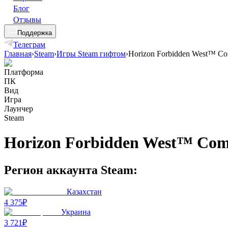
Блог
Отзывы
Поддержка
Телеграм
Главная
›
Steam
›
Игры Steam гифтом
›
Horizon Forbidden West™ Com
Платформа
ПК
Вид
Игра
Лаунчер
Steam
Horizon Forbidden West™ Comp
Регион аккаунта Steam:
Казахстан
4 375₽
Украина
3 721₽