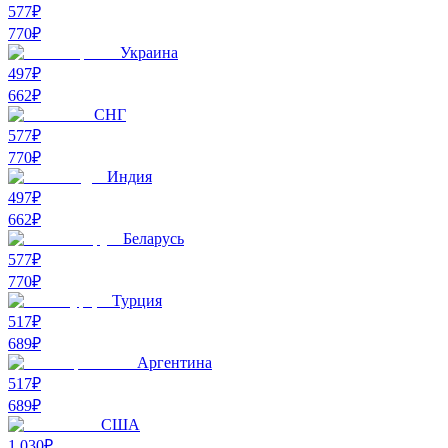
577₽
770
₽
Украина
497₽
662
₽
СНГ
577₽
770
₽
Индия
497₽
662
₽
Беларусь
577₽
770
₽
Турция
517₽
689
₽
Аргентина
517₽
689
₽
США
1 030₽