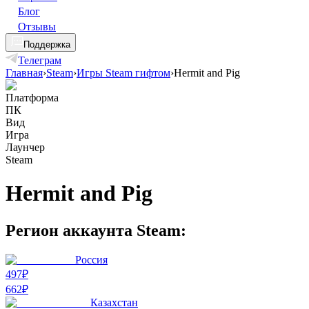
Блог
Отзывы
Поддержка
Телеграм
Главная
›
Steam
›
Игры Steam гифтом
›
Hermit and Pig
Платформа
ПК
Вид
Игра
Лаунчер
Steam
Hermit and Pig
Регион аккаунта Steam:
Россия
497₽
662
₽
Казахстан