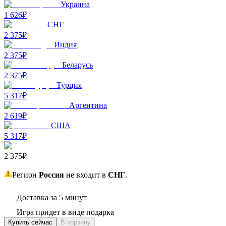
Украина
1 626₽
СНГ
2 375₽
Индия
2 375₽
Беларусь
2 375₽
Турция
5 317₽
Аргентина
2 619₽
США
5 317₽
2 375₽
Регион
Россия
не входит в
СНГ
.
Доставка за 5 минут
Игра придет в виде подарка
Купить сейчас
В корзину