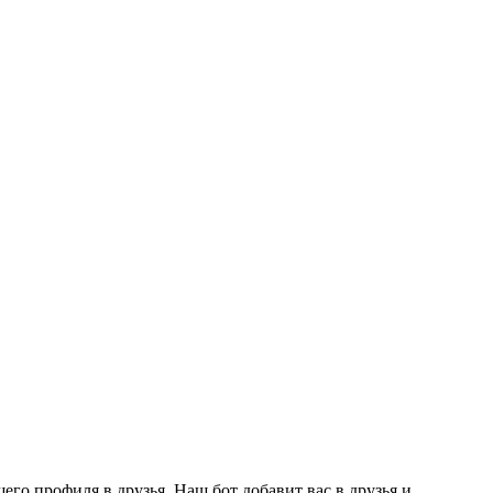
го профиля в друзья. Наш бот добавит вас в друзья и