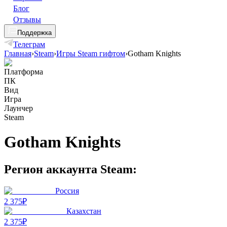
Блог
Отзывы
Поддержка
Телеграм
Главная
›
Steam
›
Игры Steam гифтом
›
Gotham Knights
Платформа
ПК
Вид
Игра
Лаунчер
Steam
Gotham Knights
Регион аккаунта Steam:
Россия
2 375₽
Казахстан
2 375₽