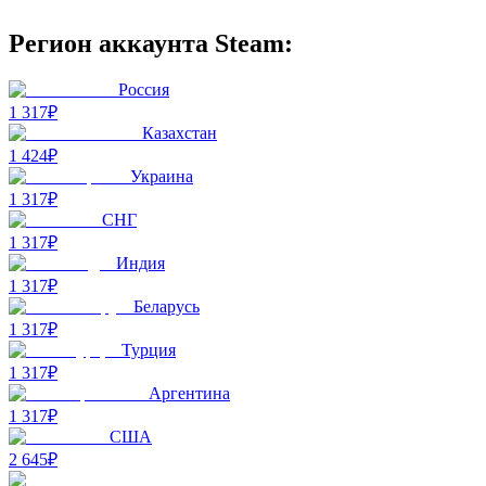
Регион аккаунта Steam:
Россия
1 317₽
Казахстан
1 424₽
Украина
1 317₽
СНГ
1 317₽
Индия
1 317₽
Беларусь
1 317₽
Турция
1 317₽
Аргентина
1 317₽
США
2 645₽