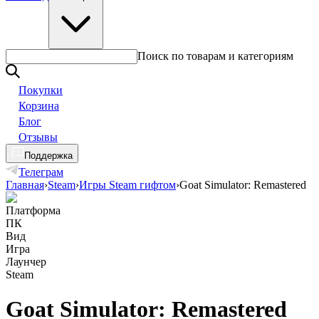
Поиск по товарам и категориям
Покупки
Корзина
Блог
Отзывы
Поддержка
Телеграм
Главная
›
Steam
›
Игры Steam гифтом
›
Goat Simulator: Remastered
Платформа
ПК
Вид
Игра
Лаунчер
Steam
Goat Simulator: Remastered