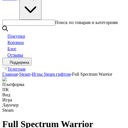
Поиск по товарам и категориям
Покупки
Корзина
Блог
Отзывы
Поддержка
Телеграм
Главная
›
Steam
›
Игры Steam гифтом
›
Full Spectrum Warrior
Платформа
ПК
Вид
Игра
Лаунчер
Steam
Full Spectrum Warrior