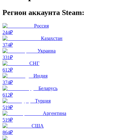
Регион аккаунта Steam:
Россия
244₽
Казахстан
374₽
Украина
331₽
СНГ
612₽
Индия
374₽
Беларусь
612₽
Турция
519₽
Аргентина
519₽
США
864₽