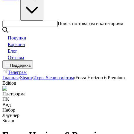
Поиск по товарам и категориям
Покупки
Корзина
Блог
Отзывы
Поддержка
Телеграм
Главная
›
Steam
›
Игры Steam гифтом
›
Forza Horizon 6 Premium
Edition
Платформа
ПК
Вид
Набор
Лаунчер
Steam