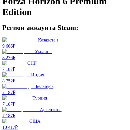
Forza Horizon 6 Premium
Edition
Регион аккаунта Steam:
Казахстан
9 666₽
Украина
8 236₽
СНГ
7 187₽
Индия
8 752₽
Беларусь
7 187₽
Турция
7 187₽
Аргентина
7 187₽
США
10 417₽