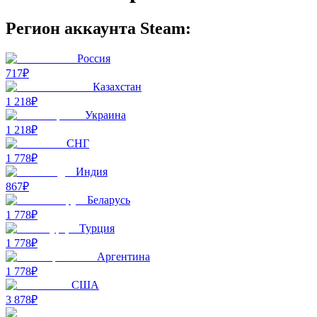
Регион аккаунта Steam:
Россия
717₽
Казахстан
1 218₽
Украина
1 218₽
СНГ
1 778₽
Индия
867₽
Беларусь
1 778₽
Турция
1 778₽
Аргентина
1 778₽
США
3 878₽