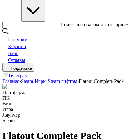
Поиск по товарам и категориям
Покупки
Корзина
Блог
Отзывы
Поддержка
Телеграм
Главная
›
Steam
›
Игры Steam гифтом
›
Flatout Complete Pack
Платформа
ПК
Вид
Игра
Лаунчер
Steam
Flatout Complete Pack