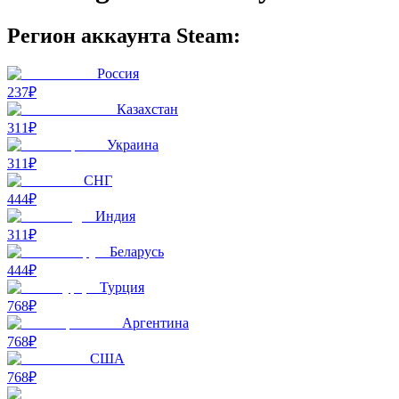
Регион аккаунта Steam:
Россия
237₽
Казахстан
311₽
Украина
311₽
СНГ
444₽
Индия
311₽
Беларусь
444₽
Турция
768₽
Аргентина
768₽
США
768₽