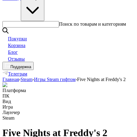
Поиск по товарам и категориям
Покупки
Корзина
Блог
Отзывы
Поддержка
Телеграм
Главная
›
Steam
›
Игры Steam гифтом
›
Five Nights at Freddy's 2
Платформа
ПК
Вид
Игра
Лаунчер
Steam
Five Nights at Freddy's 2