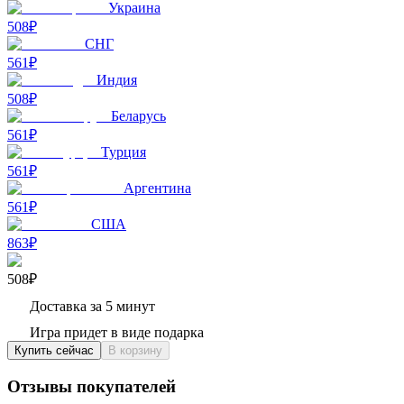
Украина
508₽
СНГ
561₽
Индия
508₽
Беларусь
561₽
Турция
561₽
Аргентина
561₽
США
863₽
508₽
Доставка за 5 минут
Игра придет в виде подарка
Купить сейчас
В корзину
Отзывы покупателей