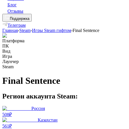
Блог
Отзывы
Поддержка
Телеграм
Главная
›
Steam
›
Игры Steam гифтом
›
Final Sentence
Платформа
ПК
Вид
Игра
Лаунчер
Steam
Final Sentence
Регион аккаунта Steam:
Россия
508₽
Казахстан
561₽