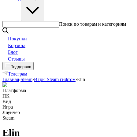
Поиск по товарам и категориям
Покупки
Корзина
Блог
Отзывы
Поддержка
Телеграм
Главная
›
Steam
›
Игры Steam гифтом
›
Elin
Платформа
ПК
Вид
Игра
Лаунчер
Steam
Elin