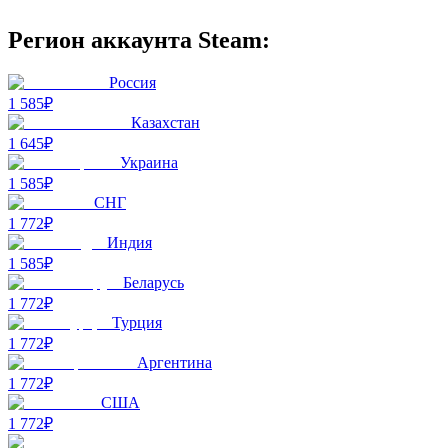
Регион аккаунта Steam:
Россия
1 585₽
Казахстан
1 645₽
Украина
1 585₽
СНГ
1 772₽
Индия
1 585₽
Беларусь
1 772₽
Турция
1 772₽
Аргентина
1 772₽
США
1 772₽