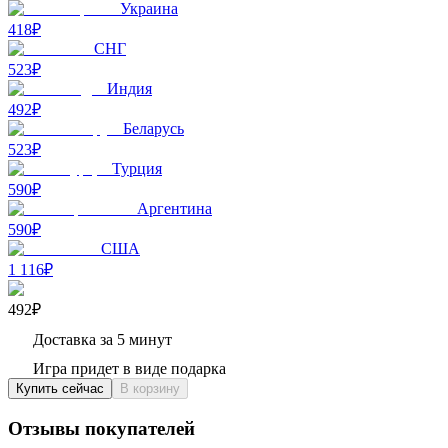
Украина
418₽
СНГ
523₽
Индия
492₽
Беларусь
523₽
Турция
590₽
Аргентина
590₽
США
1 116₽
492₽
Доставка за 5 минут
Игра придет в виде подарка
Купить сейчас
В корзину
Отзывы покупателей