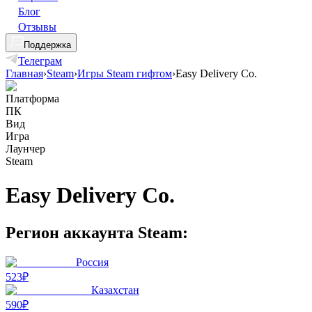
Блог
Отзывы
Поддержка
Телеграм
Главная
›
Steam
›
Игры Steam гифтом
›
Easy Delivery Co.
Платформа
ПК
Вид
Игра
Лаунчер
Steam
Easy Delivery Co.
Регион аккаунта Steam:
Россия
523₽
Казахстан
590₽