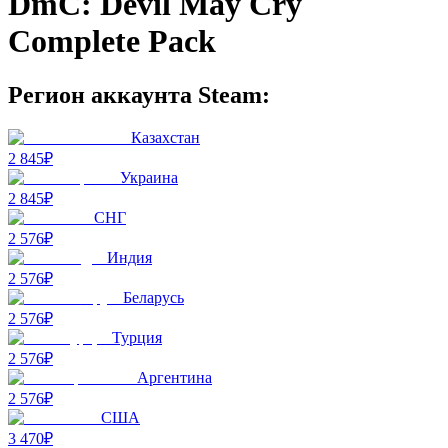
DmC: Devil May Cry
Complete Pack
Регион аккаунта Steam:
Казахстан
2 845₽
Украина
2 845₽
СНГ
2 576₽
Индия
2 576₽
Беларусь
2 576₽
Турция
2 576₽
Аргентина
2 576₽
США
3 470₽