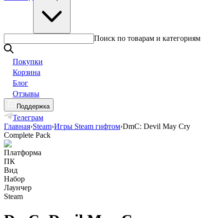
Поиск по товарам и категориям
Покупки
Корзина
Блог
Отзывы
Поддержка
Телеграм
Главная
›
Steam
›
Игры Steam гифтом
›
DmC: Devil May Cry
Complete Pack
Платформа
ПК
Вид
Набор
Лаунчер
Steam