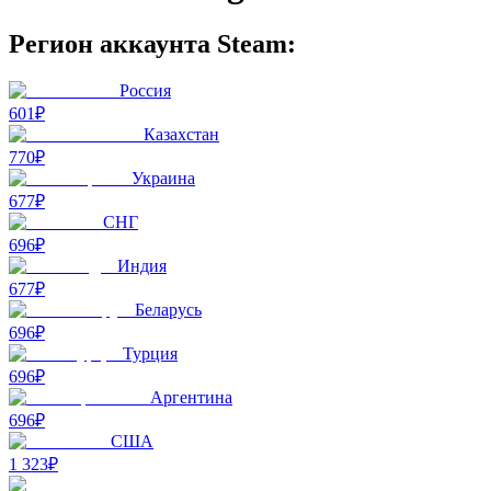
Регион аккаунта Steam:
Россия
601₽
Казахстан
770₽
Украина
677₽
СНГ
696₽
Индия
677₽
Беларусь
696₽
Турция
696₽
Аргентина
696₽
США
1 323₽