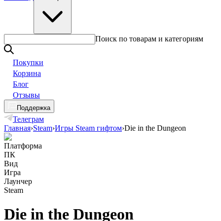
Поиск по товарам и категориям
Покупки
Корзина
Блог
Отзывы
Поддержка
Телеграм
Главная
›
Steam
›
Игры Steam гифтом
›
Die in the Dungeon
Платформа
ПК
Вид
Игра
Лаунчер
Steam
Die in the Dungeon