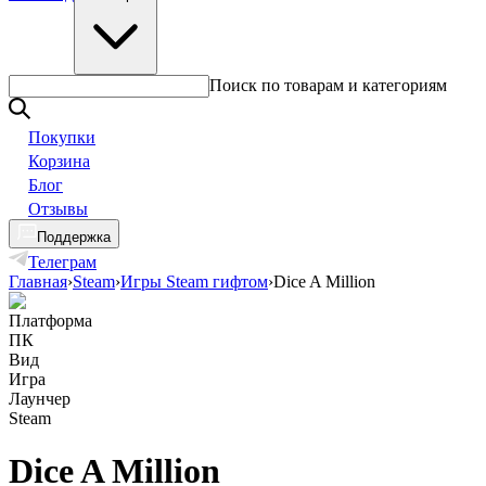
Поиск по товарам и категориям
Покупки
Корзина
Блог
Отзывы
Поддержка
Телеграм
Главная
›
Steam
›
Игры Steam гифтом
›
Dice A Million
Платформа
ПК
Вид
Игра
Лаунчер
Steam
Dice A Million