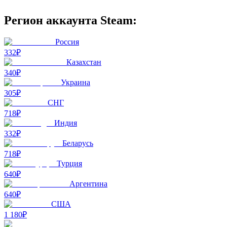
Регион аккаунта Steam:
Россия
332₽
Казахстан
340₽
Украина
305₽
СНГ
718₽
Индия
332₽
Беларусь
718₽
Турция
640₽
Аргентина
640₽
США
1 180₽