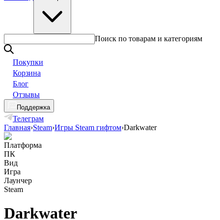
Поиск по товарам и категориям
Покупки
Корзина
Блог
Отзывы
Поддержка
Телеграм
Главная
›
Steam
›
Игры Steam гифтом
›
Darkwater
Платформа
ПК
Вид
Игра
Лаунчер
Steam
Darkwater