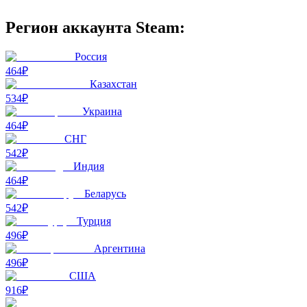
Регион аккаунта Steam:
Россия
464₽
Казахстан
534₽
Украина
464₽
СНГ
542₽
Индия
464₽
Беларусь
542₽
Турция
496₽
Аргентина
496₽
США
916₽