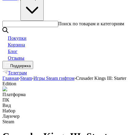
Поиск по товарам и категориям
Покупки
Корзина
Блог
Отзывы
Поддержка
Телеграм
Главная
›
Steam
›
Игры Steam гифтом
›
Crusader Kings III: Starter
Edition
Платформа
ПК
Вид
Набор
Лаунчер
Steam