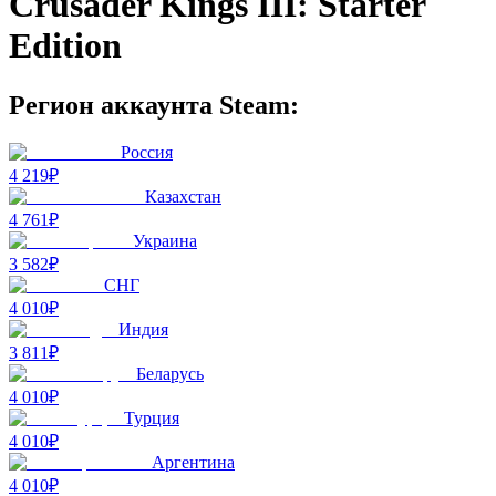
Crusader Kings III: Starter
Edition
Регион аккаунта Steam:
Россия
4 219₽
Казахстан
4 761₽
Украина
3 582₽
СНГ
4 010₽
Индия
3 811₽
Беларусь
4 010₽
Турция
4 010₽
Аргентина
4 010₽