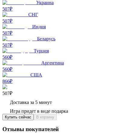
Украина
507₽
СНГ
507₽
Индия
507₽
Беларусь
507₽
Турция
560₽
Аргентина
560₽
США
866₽
507₽
Доставка за 5 минут
Игра придет в виде подарка
Купить сейчас
В корзину
Отзывы покупателей