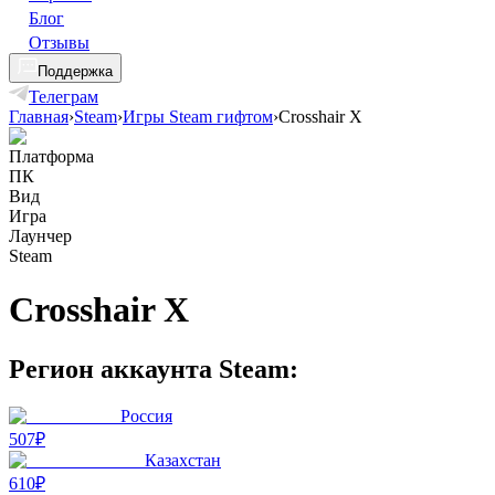
Блог
Отзывы
Поддержка
Телеграм
Главная
›
Steam
›
Игры Steam гифтом
›
Crosshair X
Платформа
ПК
Вид
Игра
Лаунчер
Steam
Crosshair X
Регион аккаунта Steam:
Россия
507₽
Казахстан
610₽