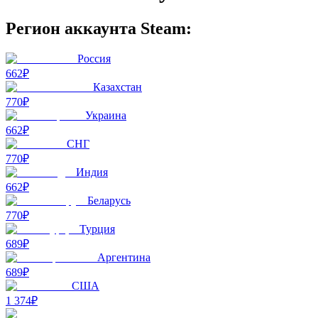
Регион аккаунта Steam:
Россия
662₽
Казахстан
770₽
Украина
662₽
СНГ
770₽
Индия
662₽
Беларусь
770₽
Турция
689₽
Аргентина
689₽
США
1 374₽