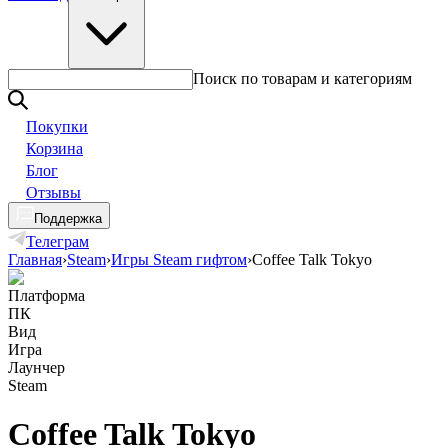
Поиск по товарам и категориям
Покупки
Корзина
Блог
Отзывы
Поддержка
Телеграм
Главная
›
Steam
›
Игры Steam гифтом
›
Coffee Talk Tokyo
Платформа
ПК
Вид
Игра
Лаунчер
Steam
Coffee Talk Tokyo