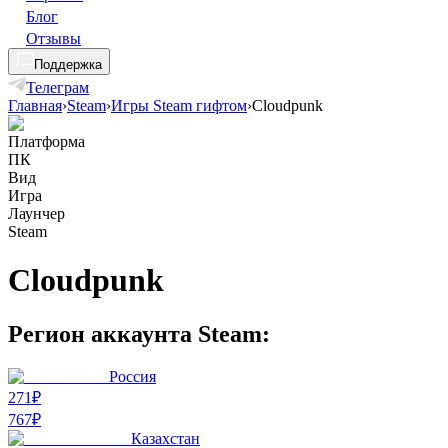
Блог
Отзывы
Поддержка
Телеграм
Главная
›
Steam
›
Игры Steam гифтом
›
Cloudpunk
Платформа
ПК
Вид
Игра
Лаунчер
Steam
Cloudpunk
Регион аккаунта Steam:
Россия
271₽
767
₽
Казахстан