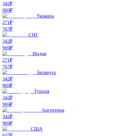
342₽
969
₽
Украина
271₽
767
₽
СНГ
342₽
969
₽
Индия
271₽
767
₽
Беларусь
342₽
969
₽
Турция
342₽
969
₽
Аргентина
342₽
969
₽
США
637₽