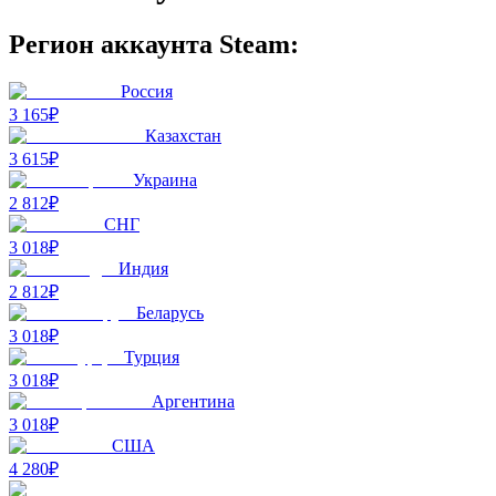
Регион аккаунта Steam:
Россия
3 165₽
Казахстан
3 615₽
Украина
2 812₽
СНГ
3 018₽
Индия
2 812₽
Беларусь
3 018₽
Турция
3 018₽
Аргентина
3 018₽
США
4 280₽