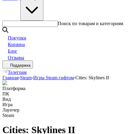
Поиск по товарам и категориям
Покупки
Корзина
Блог
Отзывы
Поддержка
Телеграм
Главная
›
Steam
›
Игры Steam гифтом
›
Cities: Skylines II
Платформа
ПК
Вид
Игра
Лаунчер
Steam
Cities: Skylines II