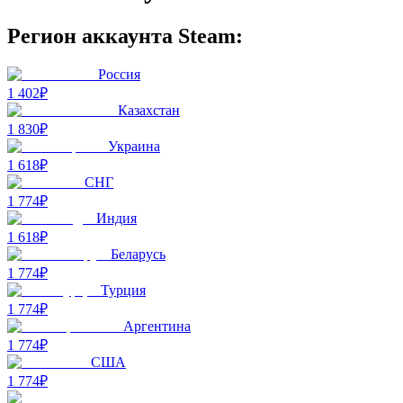
Регион аккаунта Steam:
Россия
1 402₽
Казахстан
1 830₽
Украина
1 618₽
СНГ
1 774₽
Индия
1 618₽
Беларусь
1 774₽
Турция
1 774₽
Аргентина
1 774₽
США
1 774₽