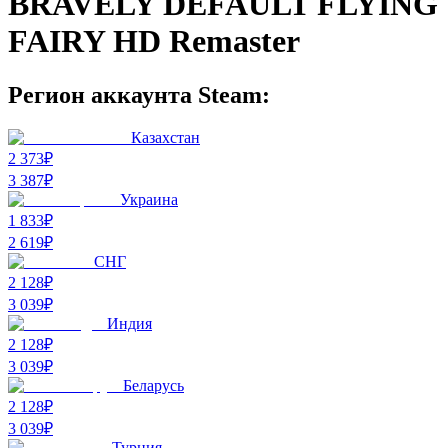
BRAVELY DEFAULT FLYING
FAIRY HD Remaster
Регион аккаунта Steam:
Казахстан
2 373₽
3 387
₽
Украина
1 833₽
2 619
₽
СНГ
2 128₽
3 039
₽
Индия
2 128₽
3 039
₽
Беларусь
2 128₽
3 039
₽
Турция