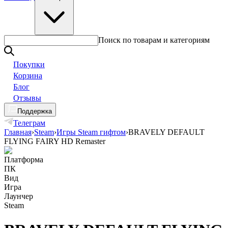
Поиск по товарам и категориям
Покупки
Корзина
Блог
Отзывы
Поддержка
Телеграм
Главная
›
Steam
›
Игры Steam гифтом
›
BRAVELY DEFAULT
FLYING FAIRY HD Remaster
Платформа
ПК
Вид
Игра
Лаунчер
Steam