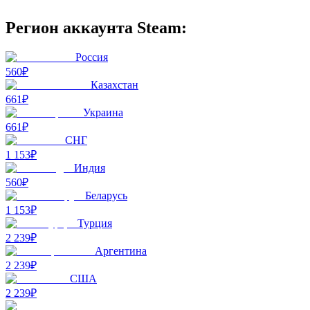
Регион аккаунта Steam:
Россия
560₽
Казахстан
661₽
Украина
661₽
СНГ
1 153₽
Индия
560₽
Беларусь
1 153₽
Турция
2 239₽
Аргентина
2 239₽
США
2 239₽