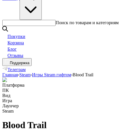
Поиск по товарам и категориям
Покупки
Корзина
Блог
Отзывы
Поддержка
Телеграм
Главная
›
Steam
›
Игры Steam гифтом
›
Blood Trail
Платформа
ПК
Вид
Игра
Лаунчер
Steam
Blood Trail