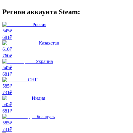
Регион аккаунта Steam:
Россия
545₽
681
₽
Казахстан
610₽
760
₽
Украина
545₽
681
₽
СНГ
585₽
731
₽
Индия
545₽
681
₽
Беларусь
585₽
731
₽