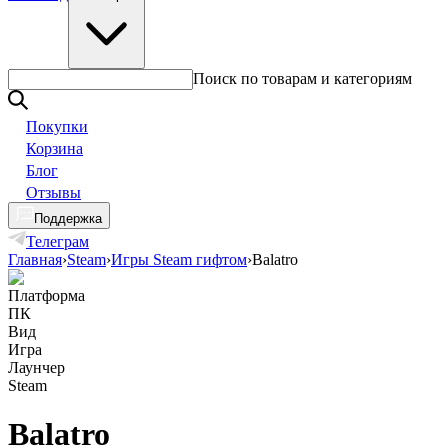
Поиск по товарам и категориям
Покупки
Корзина
Блог
Отзывы
Поддержка
Телеграм
Главная
›
Steam
›
Игры Steam гифтом
›
Balatro
Платформа
ПК
Вид
Игра
Лаунчер
Steam
Balatro