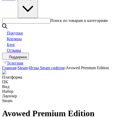
Поиск по товарам и категориям
Покупки
Корзина
Блог
Отзывы
Поддержка
Телеграм
Главная
›
Steam
›
Игры Steam гифтом
›
Avowed Premium Edition
Платформа
ПК
Вид
Набор
Лаунчер
Steam
Avowed Premium Edition