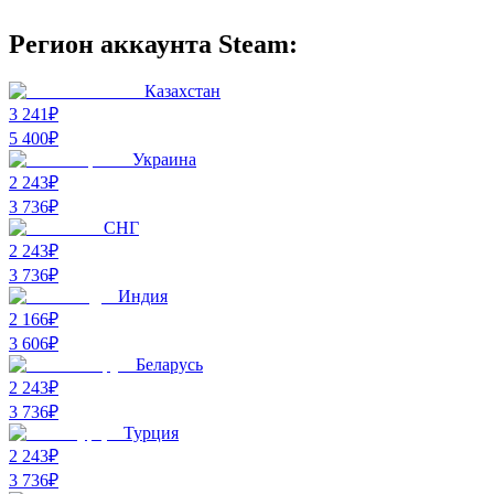
Регион аккаунта Steam:
Казахстан
3 241₽
5 400
₽
Украина
2 243₽
3 736
₽
СНГ
2 243₽
3 736
₽
Индия
2 166₽
3 606
₽
Беларусь
2 243₽
3 736
₽
Турция
2 243₽
3 736
₽