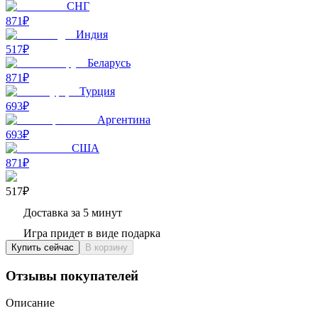
СНГ
871₽
Индия
517₽
Беларусь
871₽
Турция
693₽
Аргентина
693₽
США
871₽
517₽
Доставка за 5 минут
Игра придет в виде подарка
Купить сейчас
В корзину
Отзывы покупателей
Описание