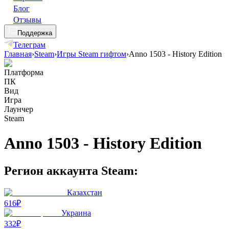
Блог
Отзывы
Поддержка
Телеграм
Главная
›
Steam
›
Игры Steam гифтом
›
Anno 1503 - History Edition
Платформа
ПК
Вид
Игра
Лаунчер
Steam
Anno 1503 - History Edition
Регион аккаунта Steam:
Казахстан
616₽
Украина
332₽