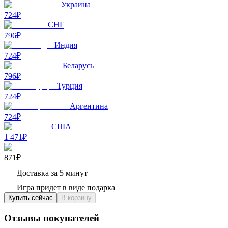
Украина
724₽
СНГ
796₽
Индия
724₽
Беларусь
796₽
Турция
724₽
Аргентина
724₽
США
1 471₽
871₽
Доставка за 5 минут
Игра придет в виде подарка
Купить сейчас
В корзину
Отзывы покупателей