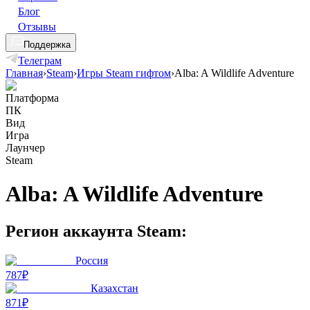
Блог
Отзывы
Поддержка
Телеграм
Главная
›
Steam
›
Игры Steam гифтом
›
Alba: A Wildlife Adventure
Платформа
ПК
Вид
Игра
Лаунчер
Steam
Alba: A Wildlife Adventure
Регион аккаунта Steam:
Россия
787₽
Казахстан
871₽