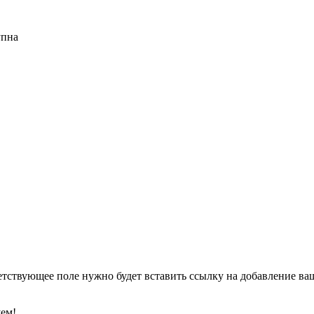
упна
етствующее поле нужно будет вставить ссылку на добавление ваше
уем!