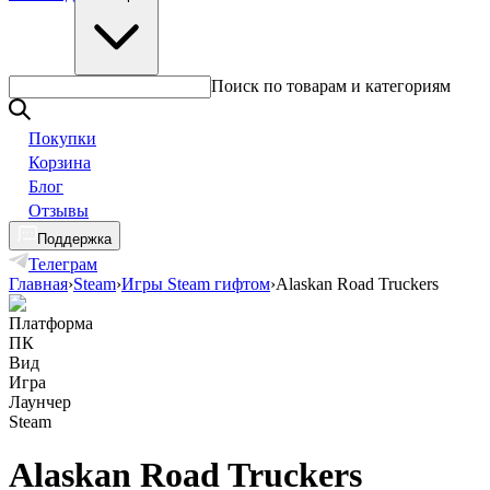
Поиск по товарам и категориям
Покупки
Корзина
Блог
Отзывы
Поддержка
Телеграм
Главная
›
Steam
›
Игры Steam гифтом
›
Alaskan Road Truckers
Платформа
ПК
Вид
Игра
Лаунчер
Steam
Alaskan Road Truckers