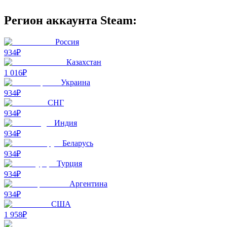
Регион аккаунта Steam:
Россия
934₽
Казахстан
1 016₽
Украина
934₽
СНГ
934₽
Индия
934₽
Беларусь
934₽
Турция
934₽
Аргентина
934₽
США
1 958₽