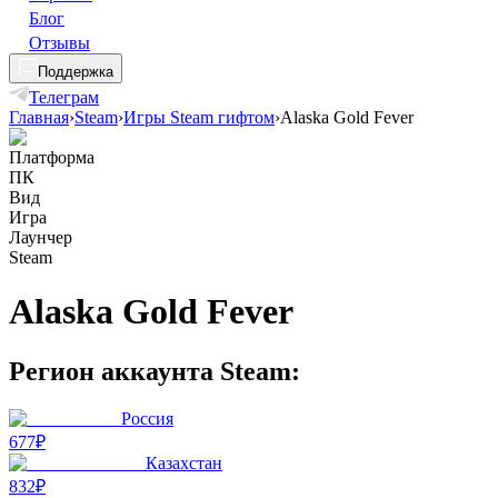
Блог
Отзывы
Поддержка
Телеграм
Главная
›
Steam
›
Игры Steam гифтом
›
Alaska Gold Fever
Платформа
ПК
Вид
Игра
Лаунчер
Steam
Alaska Gold Fever
Регион аккаунта Steam:
Россия
677₽
Казахстан
832₽