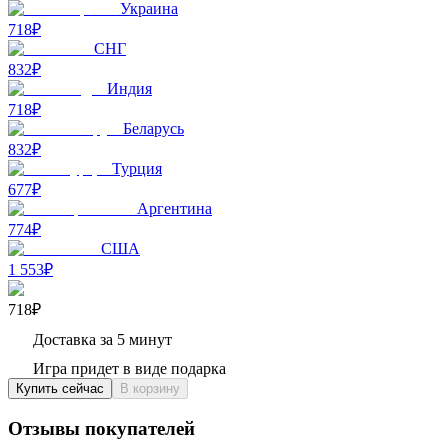
Украина
718₽
СНГ
832₽
Индия
718₽
Беларусь
832₽
Турция
677₽
Аргентина
774₽
США
1 553₽
718₽
Доставка за 5 минут
Игра придет в виде подарка
Купить сейчас
В корзину
Отзывы покупателей