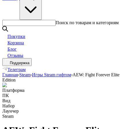
Поиск по товарам и категориям
Покупки
Корзина
Блог
Отзывы
Поддержка
Телеграм
Главная
›
Steam
›
Игры Steam гифтом
›
AEW: Fight Forever Elite
Edition
Платформа
ПК
Вид
Набор
Лаунчер
Steam