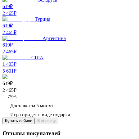
619₽
2 465
₽
Турция
619₽
2 465
₽
Аргентина
619₽
2 465
₽
США
1 403₽
5 601
₽
619₽
2 465
₽
75
%
Доставка за 5 минут
Игра придет в виде подарка
Купить сейчас
В корзину
Отзывы покупателей