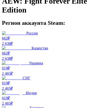
AEW: Fight Forever Elite
Edition
Регион аккаунта Steam:
Россия
662₽
2 638
₽
Казахстан
662₽
2 638
₽
Украина
619₽
2 465
₽
СНГ
619₽
2 465
₽
Индия
619₽
2 465
₽
Беларусь