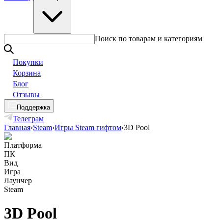
Поиск по товарам и категориям
Покупки
Корзина
Блог
Отзывы
Поддержка
Телеграм
Главная
›
Steam
›
Игры Steam гифтом
›
3D Pool
Платформа
ПК
Вид
Игра
Лаунчер
Steam
3D Pool