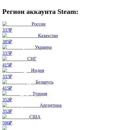
Регион аккаунта Steam:
Россия
337₽
Казахстан
385₽
Украина
337₽
СНГ
415₽
Индия
337₽
Беларусь
415₽
Турция
352₽
Аргентина
352₽
США
596₽