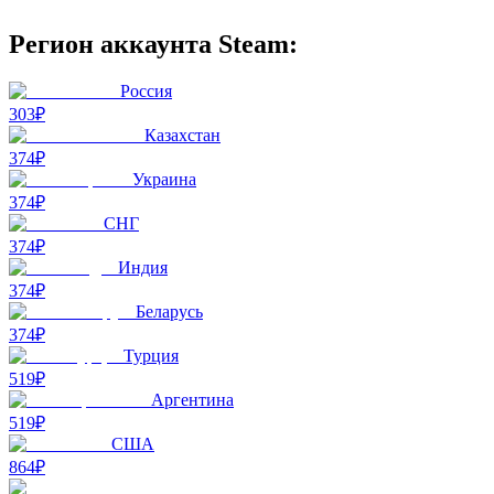
Регион аккаунта Steam:
Россия
303₽
Казахстан
374₽
Украина
374₽
СНГ
374₽
Индия
374₽
Беларусь
374₽
Турция
519₽
Аргентина
519₽
США
864₽