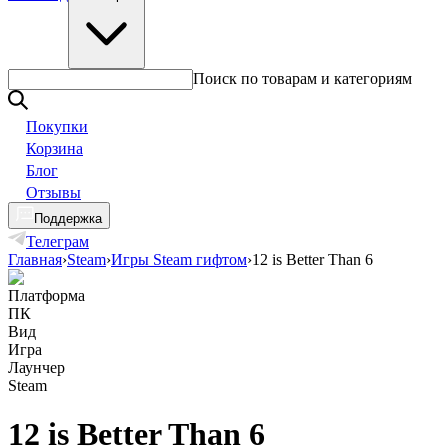
Поиск по товарам и категориям
Покупки
Корзина
Блог
Отзывы
Поддержка
Телеграм
Главная
›
Steam
›
Игры Steam гифтом
›
12 is Better Than 6
Платформа
ПК
Вид
Игра
Лаунчер
Steam
12 is Better Than 6