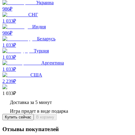
Украина
986₽
СНГ
1 033₽
Индия
986₽
Беларусь
1 033₽
Турция
1 033₽
Аргентина
1 033₽
США
2 239₽
1 033₽
Доставка за 5 минут
Игра придет в виде подарка
Купить сейчас
В корзину
Отзывы покупателей