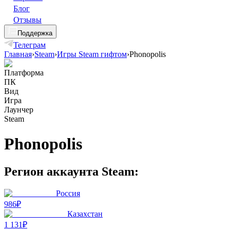
Блог
Отзывы
Поддержка
Телеграм
Главная
›
Steam
›
Игры Steam гифтом
›
Phonopolis
Платформа
ПК
Вид
Игра
Лаунчер
Steam
Phonopolis
Регион аккаунта Steam:
Россия
986₽
Казахстан
1 131₽