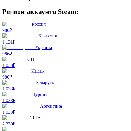
Регион аккаунта Steam:
Россия
986₽
Казахстан
1 131₽
Украина
986₽
СНГ
1 033₽
Индия
986₽
Беларусь
1 033₽
Турция
1 033₽
Аргентина
1 033₽
США
2 239₽