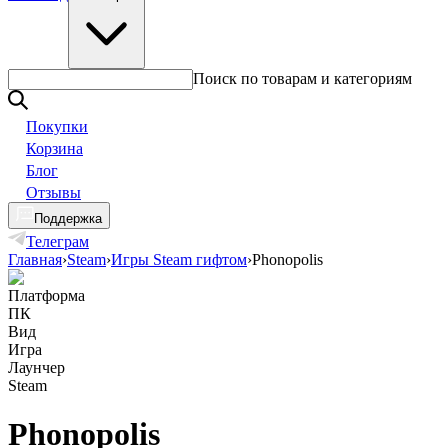
Поиск по товарам и категориям
Покупки
Корзина
Блог
Отзывы
Поддержка
Телеграм
Главная
›
Steam
›
Игры Steam гифтом
›
Phonopolis
Платформа
ПК
Вид
Игра
Лаунчер
Steam
Phonopolis