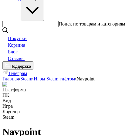
Поиск по товарам и категориям
Покупки
Корзина
Блог
Отзывы
Поддержка
Телеграм
Главная
›
Steam
›
Игры Steam гифтом
›
Navpoint
Платформа
ПК
Вид
Игра
Лаунчер
Steam
Navpoint