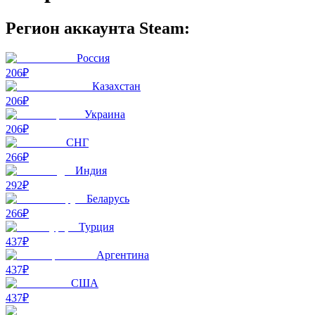
Регион аккаунта Steam:
Россия
206₽
Казахстан
206₽
Украина
206₽
СНГ
266₽
Индия
292₽
Беларусь
266₽
Турция
437₽
Аргентина
437₽
США
437₽