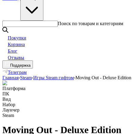
Поиск по товарам и категориям
Покупки
Корзина
Блог
Отзывы
Поддержка
Телеграм
Главная
›
Steam
›
Игры Steam гифтом
›
Moving Out - Deluxe Edition
Платформа
ПК
Вид
Набор
Лаунчер
Steam
Moving Out - Deluxe Edition