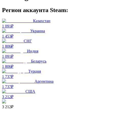
Регион аккаунта Steam:
Казахстан
1 091₽
Украина
1 453₽
СНГ
1 806₽
Индия
1 091₽
Беларусь
1 806₽
Турция
1 737₽
Аргентина
1 737₽
США
3 212₽
3 212₽