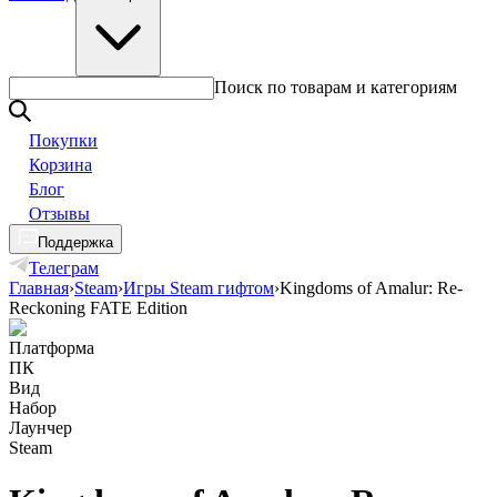
Поиск по товарам и категориям
Покупки
Корзина
Блог
Отзывы
Поддержка
Телеграм
Главная
›
Steam
›
Игры Steam гифтом
›
Kingdoms of Amalur: Re-
Reckoning FATE Edition
Платформа
ПК
Вид
Набор
Лаунчер
Steam