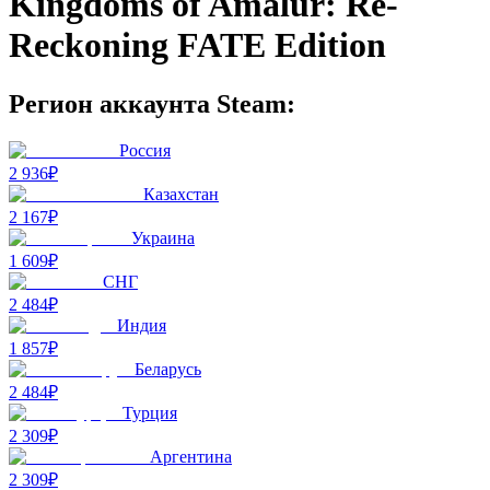
Kingdoms of Amalur: Re-
Reckoning FATE Edition
Регион аккаунта Steam:
Россия
2 936₽
Казахстан
2 167₽
Украина
1 609₽
СНГ
2 484₽
Индия
1 857₽
Беларусь
2 484₽
Турция
2 309₽
Аргентина
2 309₽