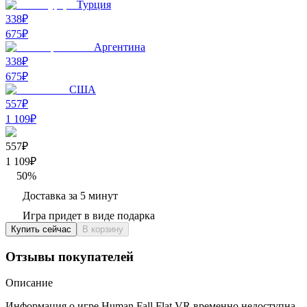
Турция
338₽
675
₽
Аргентина
338₽
675
₽
США
557₽
1 109
₽
557₽
1 109
₽
50
%
Доставка за 5 минут
Игра придет в виде подарка
Купить сейчас
В корзину
Отзывы покупателей
Описание
Информация о игре Human Fall Flat VR временно недоступна