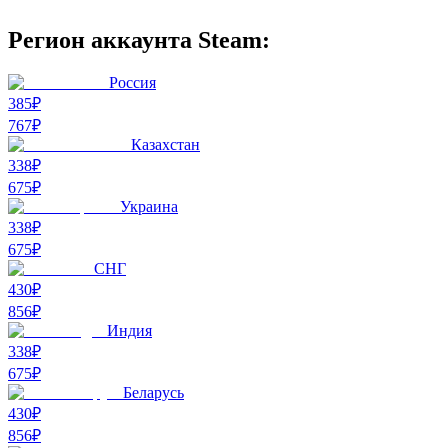
Регион аккаунта Steam:
Россия
385₽
767
₽
Казахстан
338₽
675
₽
Украина
338₽
675
₽
СНГ
430₽
856
₽
Индия
338₽
675
₽
Беларусь
430₽
856
₽