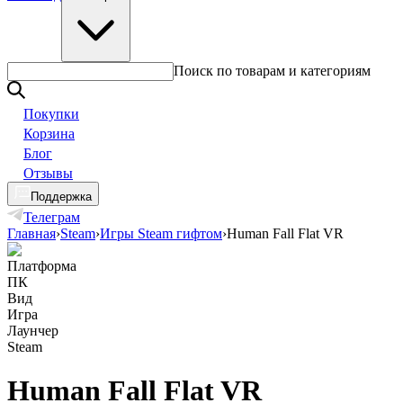
Поиск по товарам и категориям
Покупки
Корзина
Блог
Отзывы
Поддержка
Телеграм
Главная
›
Steam
›
Игры Steam гифтом
›
Human Fall Flat VR
Платформа
ПК
Вид
Игра
Лаунчер
Steam
Human Fall Flat VR