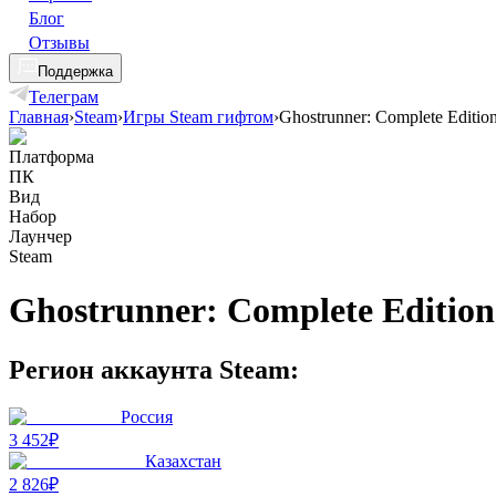
Блог
Отзывы
Поддержка
Телеграм
Главная
›
Steam
›
Игры Steam гифтом
›
Ghostrunner: Complete Editio
Платформа
ПК
Вид
Набор
Лаунчер
Steam
Ghostrunner: Complete Edition
Регион аккаунта Steam:
Россия
3 452₽
Казахстан
2 826₽