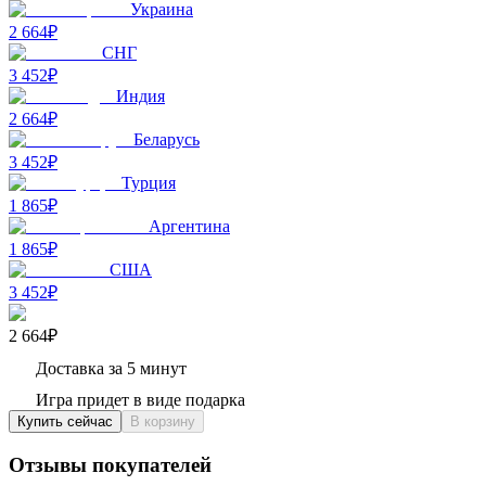
Украина
2 664₽
СНГ
3 452₽
Индия
2 664₽
Беларусь
3 452₽
Турция
1 865₽
Аргентина
1 865₽
США
3 452₽
2 664₽
Доставка за 5 минут
Игра придет в виде подарка
Купить сейчас
В корзину
Отзывы покупателей