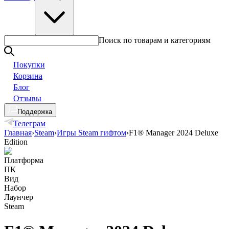
Поиск по товарам и категориям
Покупки
Корзина
Блог
Отзывы
Поддержка
Телеграм
Главная
›
Steam
›
Игры Steam гифтом
›
F1® Manager 2024 Deluxe
Edition
Платформа
ПК
Вид
Набор
Лаунчер
Steam