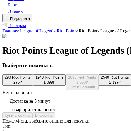
Блог
Отзывы
Поддержка
Телеграм
Главная
›
League of Legends
›
Riot Points
›
Riot Points League of Leg
Riot Points League of Legends
Выберите номинал:
290 Riot Points
1240 Riot Points
1895 Riot Points
2540 Riot Points
275
₽
1 099
₽
1 563
₽
2 197
₽
Нет в наличии
Нет в наличии
Доставка за 5 минут
Товар придет на почту
Купить сейчас
В корзину
Пожалуйста, выберите опцию для покупки
Тип