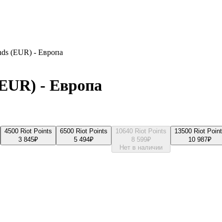
ends (EUR) - Европа
 (EUR) - Европа
4500 Riot Points
6500 Riot Points
10640 Riot Points
13500 Riot Poin
3 845
₽
5 494
₽
8 599
₽
10 987
₽
Нет в наличии